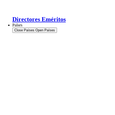
Directores Eméritos​
Países
Close Países
Open Países