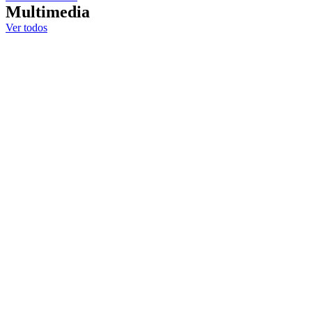
Multimedia
Ver todos
Ver video
México
julio 30, 2026
Webinar | Compostaje: una solución
viable ante varios problemas que
enfrentamos
Ver video