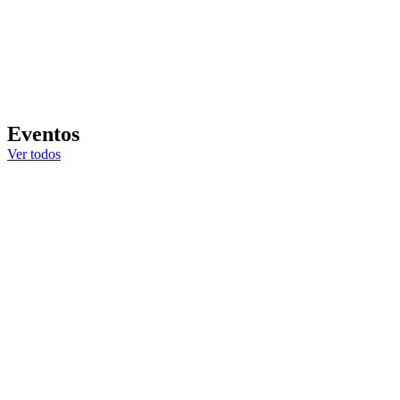
julio 20, 2026
SAbERES: ganadería sostenible y
resiliente frente a la variabilidad
climática
Eventos
Ver todos